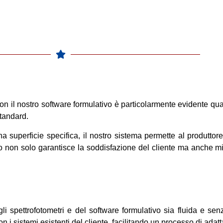
 con il nostro software formulativo è particolarmente evidente qu
standard.
a superficie specifica, il nostro sistema permette al produttore 
non solo garantisce la soddisfazione del cliente ma anche migli
i spettrofotometri e del software formulativo sia fluida e senz
n i sistemi esistenti del cliente, facilitando un processo di ada