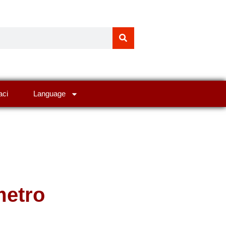
aci
Language
metro